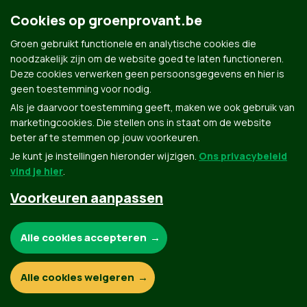
Cookies op groenprovant.be
Groen gebruikt functionele en analytische cookies die
Groen.be
noodzakelijk zijn om de website goed te laten functioneren.
Deze cookies verwerken geen persoonsgegevens en hier is
geen toestemming voor nodig.
Contact
Privacybeleid
Als je daarvoor toestemming geeft, maken we ook gebruik van
marketingcookies. Die stellen ons in staat om de website
© Copyright Groen 2026 | Gemaakt met
NationBuilder
| Gebouwd door
Tectonica
beter af te stemmen op jouw voorkeuren.
Je kunt je instellingen hieronder wijzigen.
Ons privacybeleid
vind je hier
.
Voorkeuren aanpassen
Noodzakelijke cookies:
Alle cookies accepteren
Functionele en analytische cookies:
Alle cookies weigeren