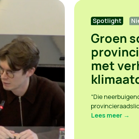
Spotlight
Ni
Groen s
provinc
met ver
klimaat
“Die neerbuigend
provincieraadsl
Lees meer →