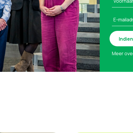
Voornaa
E-mailad
Meer ove