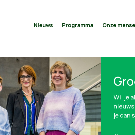
Nieuws
Programma
Onze mens
Gro
Wil je 
nieuws 
je dan 