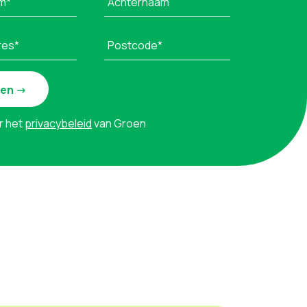
m*
Achternaam
res*
Postcode*
r het
privacybeleid
van Groen