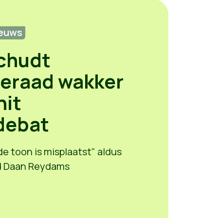
euws
chudt
ieraad wakker
hit
debat
e toon is misplaatst" aldus
id Daan Reydams