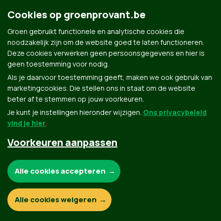
Cookies op groenprovant.be
Groen.be
Groen gebruikt functionele en analytische cookies die
noodzakelijk zijn om de website goed te laten functioneren.
Deze cookies verwerken geen persoonsgegevens en hier is
geen toestemming voor nodig.
Contact
Privacybeleid
Als je daarvoor toestemming geeft, maken we ook gebruik van
marketingcookies. Die stellen ons in staat om de website
© Copyright Groen 2026 | Gemaakt met
NationBuilder
| Gebouwd door
Tectonica
beter af te stemmen op jouw voorkeuren.
Je kunt je instellingen hieronder wijzigen.
Ons privacybeleid
vind je hier
.
Voorkeuren aanpassen
Noodzakelijke cookies:
Alle cookies accepteren
Functionele en analytische cookies:
Alle cookies weigeren