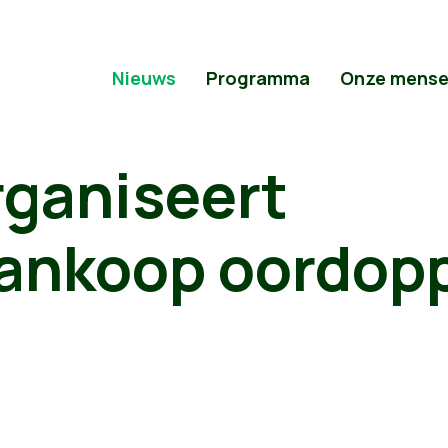
Nieuws
Programma
Onze mens
rganiseert
ankoop oordop