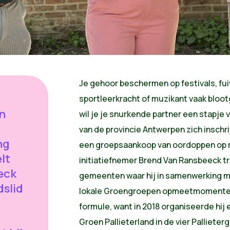
Je gehoor beschermen op festivals, fui
sportleerkracht of muzikant vaak bloo
n
wil je je snurkende partner een stapje 
van de provincie Antwerpen zich inschri
ng
een groepsaankoop van oordoppen op m
elt
initiatiefnemer Brend Van Ransbeeck tr
eck
gemeenten waar hij in samenwerking m
dslid
lokale Groengroepen opmeetmomenten o
formule, want in 2018 organiseerde hi
Groen Pallieterland in de vier Palliete