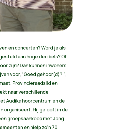
ven en concerten? Word je als
tgesteld aan hoge decibels? Of
voor zijn? Dan kunnen inwoners
jven voor, “Goed gehoor(d)?!”,
aat. Provincieraadslid en
ekt naar verschillende
et Audika hoorcentrum en de
rganiseert. Hij gelooft in de
j een groepsaankoop met Jong
rgemeenten en hielp zo’n 70