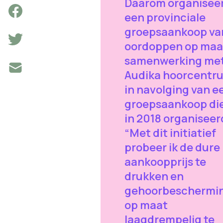
Daarom organiseert
een provinciale
groepsaankoop va
oordoppen op maat
samenwerking me
Audika hoorcentr
in navolging van e
groepsaankoop die
in 2018 organiseer
“Met dit initiatief
probeer ik de dure
aankoopprijs te
drukken en
gehoorbeschermi
op maat
laagdrempelig te