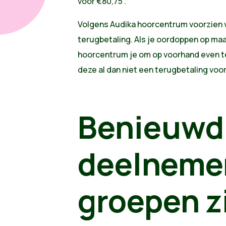
voor €80,75”.
Volgens Audika hoorcentrum voorzien v
terugbetaling. Als je oordoppen op maa
hoorcentrum je om op voorhand even te 
deze al dan niet een terugbetaling voo
Benieuwd 
deelneme
groepen z