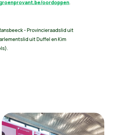
.groenprovant.be/oordoppen
.
 Ransbeeck - Provincieraadslid uit
arlementslid uit Duffel en Kim
ls).