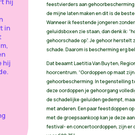
 hij
feestvierders aan gehoorbescherming op
de mijne laten maken en dit is de beste
n
Wanneer ik feestende jongeren zonde
 in
geluidsboxen zie staan, dan denk ik: “h
t
gehoorschade op”. Je gehoor herstelt zi
um,
schade. Daarom is bescherming erg bela
en
 hij
Dat beaamt Laetitia Van Buyten, Regio
de.
hoorcentrum. “Oordoppen op maat zijn
gehoorbescherming. In tegenstelling t
deze oordoppen je gehoorgang volledig 
de schadelijke geluiden gedempt, maa
met anderen. Een paar feestdoppen op
ng
met de groepsaankoop kan je deze aan
festival- en concertoordoppen, zijn er