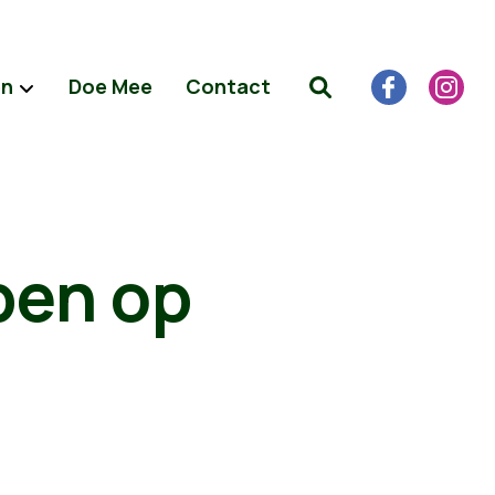
en
Doe Mee
Contact
pen op