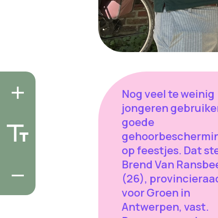
Nog veel te weinig
jongeren gebruike
goede
gehoorbeschermi
op feestjes. Dat st
Brend Van Ransbe
(26), provincieraa
voor Groen in
Antwerpen, vast.