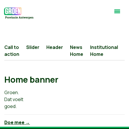
Call to
Slider
Header
News
Institutional
H
action
Home
Home
b
Home banner
Groen.
Dat voelt
goed.
Doe mee →