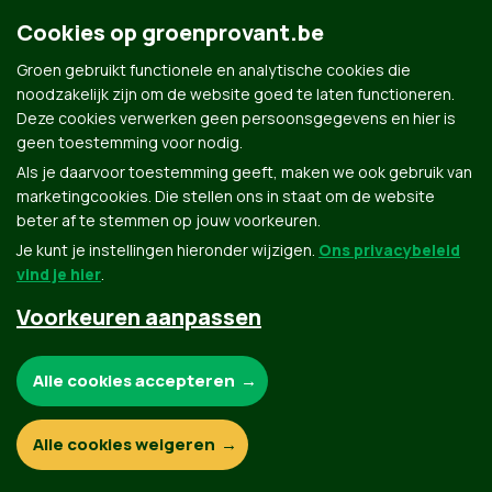
Cookies op groenprovant.be
Groen gebruikt functionele en analytische cookies die
noodzakelijk zijn om de website goed te laten functioneren.
Deze cookies verwerken geen persoonsgegevens en hier is
geen toestemming voor nodig.
Groen.be
Als je daarvoor toestemming geeft, maken we ook gebruik van
marketingcookies. Die stellen ons in staat om de website
beter af te stemmen op jouw voorkeuren.
Je kunt je instellingen hieronder wijzigen.
Ons privacybeleid
Contact
Privacybeleid
vind je hier
.
© Copyright Groen 2026 | Gemaakt met
NationBuilder
| Gebouwd door
Tectonica
Voorkeuren aanpassen
Noodzakelijke cookies:
Alle cookies accepteren
Functionele en analytische cookies:
Alle cookies weigeren