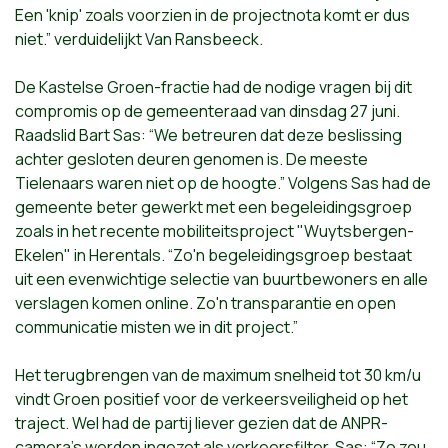
Een
'knip' zoals voorzien in de projectnota komt er dus
niet.” verduidelijkt
Van Ransbeeck.
De Kastelse Groen-fractie had de nodige vragen bij dit
compromis op de
gemeenteraad van dinsdag 27 juni.
Raadslid Bart Sas: “We betreuren dat
deze beslissing
achter gesloten deuren genomen is. De meeste
Tielenaars
waren niet op de hoogte.” Volgens Sas had de
gemeente beter gewerkt met
een begeleidingsgroep
zoals in het recente mobiliteitsproject
"Wuytsbergen-
Ekelen" in Herentals. “Zo'n begeleidingsgroep bestaat
uit
een evenwichtige selectie van buurtbewoners en alle
verslagen komen
online. Zo'n transparantie en open
communicatie misten we in dit project.”
Het terugbrengen van de maximum snelheid tot 30 km/u
vindt Groen
positief voor de verkeersveiligheid op het
traject. Wel had de partij
liever gezien dat de ANPR-
camera's werden ingezet als verkeersfilter.
Sas: “Zo zou