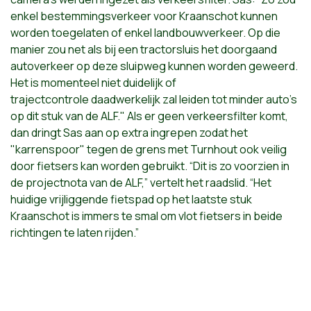
enkel bestemmingsverkeer voor Kraanschot kunnen
worden
toegelaten of enkel landbouwverkeer. Op die
manier zou net als bij een
tractorsluis het doorgaand
autoverkeer op deze sluipweg kunnen worden
geweerd.
Het is momenteel niet duidelijk of
trajectcontrole
daadwerkelijk zal leiden tot minder auto's
op dit stuk van de ALF." Als
er geen verkeersfilter komt,
dan dringt Sas aan op extra ingrepen zodat
het
"karrenspoor" tegen de grens met Turnhout ook veilig
door
fietsers kan worden gebruikt. “Dit is zo voorzien in
de projectnota van
de ALF,” vertelt het raadslid. “Het
huidige vrijliggende fietspad op het
laatste stuk
Kraanschot is immers te smal om vlot fietsers in beide
richtingen te laten rijden.”